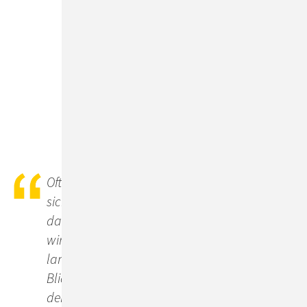
Oft ist weniger mehr! Nur eine Software, die
sich barrierefrei und intuitiv bedienen lässt und
dabei auch wirklich den Nerv der User trifft,
wird nachhaltig erfolgreich sein. Durch
langjährige Projekterfahrung hat ConSol den
Blick für das Wesentliche und verbindet ihn mit
dem erforderlichen Technologie-Know-how.