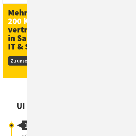
Mehr als
200 Kund*innen
vertrauen ConSol
in Sachen
IT & Software
Zu unseren Kunden-Stories
UI & UX: Unsere Leistungen
1. Process Research