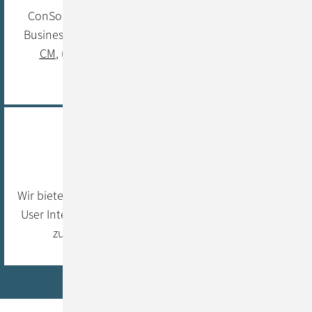
ConSol verfügt über Projekterfahrung in fast allen
Business-Domänen. Unser eigenes Produkt,
ConSol
CM
, überzeugt durch seine durchdachte User
Experience.
Service von A-Z
Wir bieten umfassenden Service aus einer Hand: Vom
User Interface Design in unserer Inhouse-Agentur bis
zur Entwicklung im Back- und Frontend.