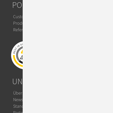
PORTFOLIO
Custom IT Solutions
Product Solutions
Referenzen
UNTERNEHMEN
Über ConSol
News & Events
Standorte
Partner