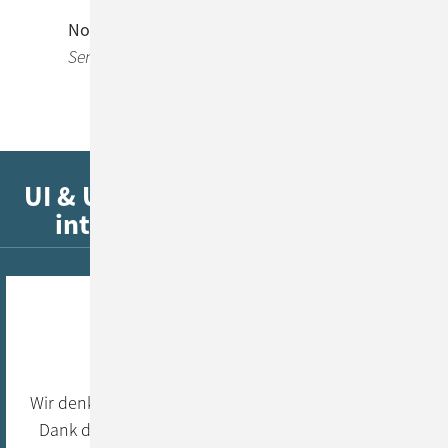
Norbert Ferchen
Senior Consultant
UI & UX Design bei ConSol – agil,
intuitiv & prozessoptimiert
Agilität
Wir denken UI & UX Design vom ersten Sprint an mit!
Dank dem Einsatz von agilen Methoden liefern wir