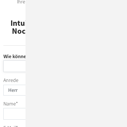
Ihrer IT-Services.
Intuitiv und prozessoptimiert:
Noch Fragen rund um UI & UX
Design?
Wie können wir Sie unterstützen?
Anrede
Name
*