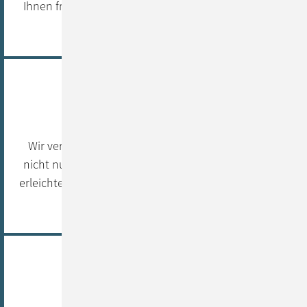
Ihnen frühzeitig ein erstes Minimum Viable Product
(MVP).
Prozessoptimierung
Wir verhelfen Ihnen zu einer Software-Lösung, die
nicht nur userorientiert ist, sondern auch die Arbeit
erleichtert, Prozesse optimiert und Ihre Produktivität
steigert.
Praxiserfahrung