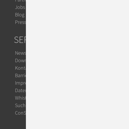
Jobs
Blog
Presse
SERVICE
Newsletter
Downloads
Kontakt
Barrierefreiheit
Impressum
Datenschutz
Whistleblowing
Suche
ConSol CM Support