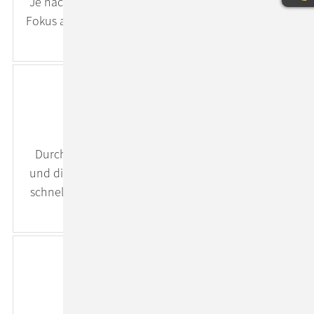
Je nach Anwendungsfall oder Rolle legen wir den
Fokus auf die wichtigen Daten und Funktionen. So
werden User optimal unterstützt.
Kurze Prozessabläufe
Durch die Zentrierung auf den Anwendungsfall
und die klare Darstellung von Daten können User
schneller Entscheidungen treffen. Das erhöht die
Effizienz.
Hohe User-Akzeptanz