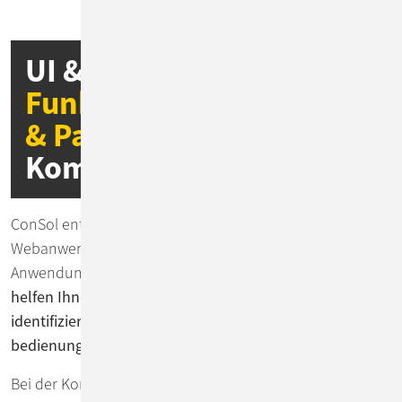
UI & UX heißt
Funktionierendes
& Passgenaues
statt
Komplexität
ConSol entwickelt für Sie UI & UX-zentrierte barrierefreie
Webanwendungen für Desktop, Tablet oder Mobile sowie
Anwendungen und Apps für alle Betriebssysteme.
Wir
helfen Ihnen, die Bedürfnisse Ihrer Nutzer*innen zu
identifizieren und kreieren darauf aufbauend eine
bedienungsfreundliche Softwarelösung.
Bei der Konzeption Ihrer Anwendungen konzentrieren