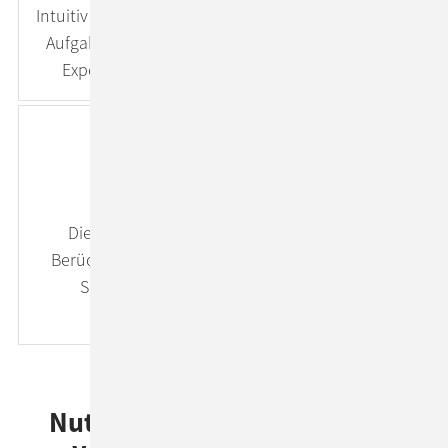
Intuitiv bedienbare Software hilft Anwender*innen,
Aufgaben zu bewältigen. Durch die positive User
Experience wird die Software gerne genutzt.
Gelungene Integration
Die neue Anwendung integriert sich durch
Berücksichtigung von Corporate Design, Single
Sign-On & Formgebung stimmig in Ihre
bestehende System-Landschaft.
Nutzenzentrierte Software -