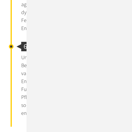
agilen Prinzipien, Anwendungen entstehen
dynamisch. Frühe Ergebnisse und zeitnahes
Feedback sind entscheidend für die weiteren
Entwicklungsschritte, auch im UI & UX Design.
6. Testing
Unit- und Integrationstests sind feste
Bestandteile unserer Entwicklung. Dabei
validieren wir nicht nur die aktuelle
Entwicklung. Wir sichern auch die korrekte
Funktionalität für die Weiterentwicklung und
Pflege ab. Mit Sakuli und Citrus hat ConSol
sogar eigene Open Source Tools zum Testen
entwickelt.