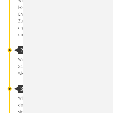
Wir analysieren Ihre Prozessabläufe. So
können wir Ihre Motivation und bestehenden
Entscheidungswege besser nachvollziehen.
Zusammen mit Ihrer Vision und den Zielen
ergibt sich daraus der Input für das Design
und das User Interface der Anwendung.
2. User Research
Wir schauen Anwender*innen über die
Schulter! Dadurch verstehen wir am besten,
wie diese die Prozesse aktuell leben.
3. Design
Wir entwickeln ein UI & UX-Konzept auf Basis
der Research-Ergebnisse. Dabei handelt es
sich um einen vereinfachten Entwurf der