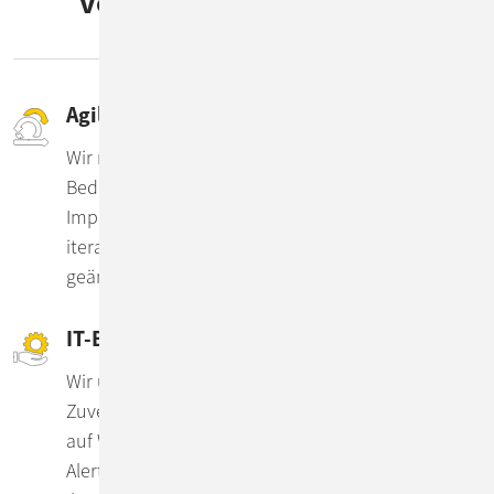
von der Planung bis zum
Betrieb
Agiles Projektmanagement
Wir managen Ihr IT-Projekt – von der
Bedarfsplanung und Entwicklung bis hin zur
Implementierung. Software entwickeln wir in
iterativen Releasezyklen. So können wir flexibel auf
geänderte Anforderungen reagieren.
IT-Betrieb
Wir übernehmen den Betrieb Ihrer IT-Landschaft.
Zuverlässig, ISO-zertifiziert, deutschsprachig und
auf Wunsch 24x7. Mit erweitertem Monitoring und
Alerting sichern wir die maximale Verfügbarkeit