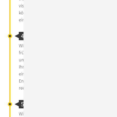
visuellen Komponenten und Masken. Damit
können Sie sich ein erstes Bild hinsichtlich
einer stimmigen Bedienung machen.
4. Prototyping
Wir nutzen Prototyping, um von Ihnen
frühzeitig wertvolles Feedback zu erhalten
und neue Konzepte validieren zu können.
Ihre Erfahrungen fließen in das UI & UX Design
ein. Änderungsrisiken und
Entwicklungskosten werden dadurch
reduziert.
5. Development
Wir arbeiten im Entwicklungsprozess nach