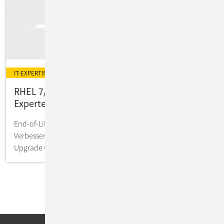
IT-EXPERTISE
RHEL 7/8 auf RHEL 9: Migration mit
Expertenbegleitung
End-of-Life als Chance zur Transformation und
Verbesserung Ihrer Unternehmenssysteme: So gelingt das
Upgrade von RHEL 7 + 8 nahtlos.