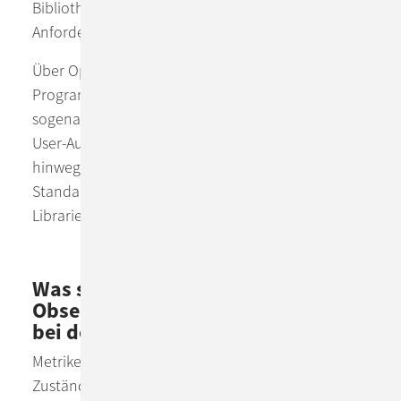
Bibliotheken oder Services stellt dies zusätzliche
Anforderungen an diese.
Über OpenTracing stehen Frameworks für viele
Programmiersprachen zur Verfügung, die über
sogenannte Spans oder Korrelations-IDs die End-
User-Aufrufe über die verschiedenen Services
hinweg einfach zuweisbar machen. Dieser
Standard wird schon von vielen Open Source-
Libraries unterstützt.
Was sind Metriken in der
Observability und wie helfen sie
bei der Performance-Analyse?
Metriken sind numerische Repräsentationen von
Zuständen (z.B. Anzahl von offenen Connections)