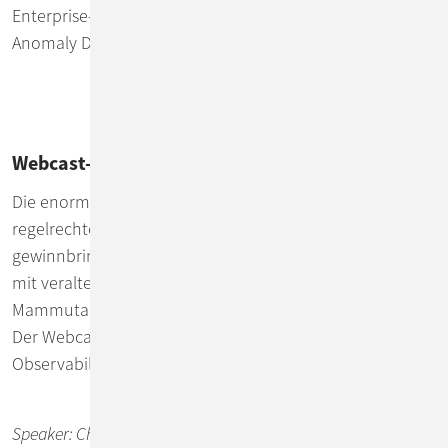
Enterprise-Lösung mit fortgeschrittenen Features (z.B.
Anomaly Detection via AI-Technologie) verfügbar ist.
Webcast-Aufzeichnung: Effektive Observability
Die enorme Zunahme von Microservices erzeugt eine
regelrechte Datenflut. Aus diesen Datenmengen
gewinnbringende Informationen zu ziehen ist, besonders
mit veralteten Tools, eine Herausforderung und
Mammutaufgabe.
Der Webcast gibt einen Überblick über effektive
Observability für moderne Cloud Workloads.
Speaker: Christoph Ehlers, Leiter Software Engineering bei