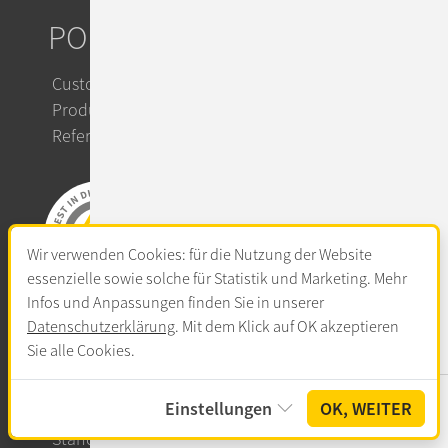
PORTFOLIO
Custom IT Solutions
Product Solutions
Referenzen
Wir verwenden Cookies: für die Nutzung der Website
essenzielle sowie solche für Statistik und Marketing. Mehr
Infos und Anpassungen finden Sie in unserer
Datenschutzerklärung
. Mit dem Klick auf OK akzeptieren
UNTERNEHMEN
Sie alle Cookies.
Über ConSol
EN
AUT
Einstellungen
OK, WEITER
News & Events
Unternehmen
Jobs
Kontakt
Standorte