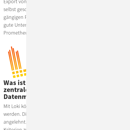
Export von Metriken nach Prometheus. Und auch für
selbst geschriebene Applikationen gibt es für alle
gängigen Programmiersprachen und Frameworks sehr
gute Unterstützung des Exports von Metriken nach
Prometheus.
Was ist Loki und wie unterstützt es die
zentrale Analyse großer Log-
Datenmengen?
Mit Loki können Logs einfach importiert und indiziert
werden. Die Konfiguration ist an die von Prometheus
angelehnt. Das Ziel ist es, schnell Logs für bestimmte
Kriterien zu finden. Daher darf nur ein sehr kleiner Index