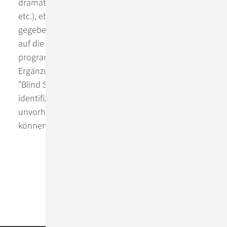
dramatisch erhöhter Traffic, volllaufende Puffer
etc.), ebenso automatisiert zu erkennen und
gegebenenfalls zu warnen, obwohl es nie konkret
auf die Beobachtung konkreter Metriken
programmiert wurde. Dies ist eine sehr hilfreiche
Ergänzung zu manuell konfigurierten Alerts um
"Blind Spots" in deren Konfiguration zu
identifizieren und allgemein auch
unvorhergesehene Probleme erkennen zu
können.