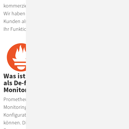
kommerziellen Lösungen gibt es hier keinerlei Nachteil.
Wir haben sie seit etlichen Jahren sowohl bei unseren
Kunden als auch bei uns selbst im produktiven Einsatz.
Ihr Funktionsumfang ist beachtlich.
Was ist Prometheus und warum gilt es
als De-facto-Standard für Cloud-native
Monitoring und Alerting?
Prometheus ist der De-facto-Standard für Cloud-native
Monitoring und Alerting. Es bietet eine einfache
Konfiguration, wo und wie Metriken gesammelt werden
können. Die meisten Anwendungen unterstützen den