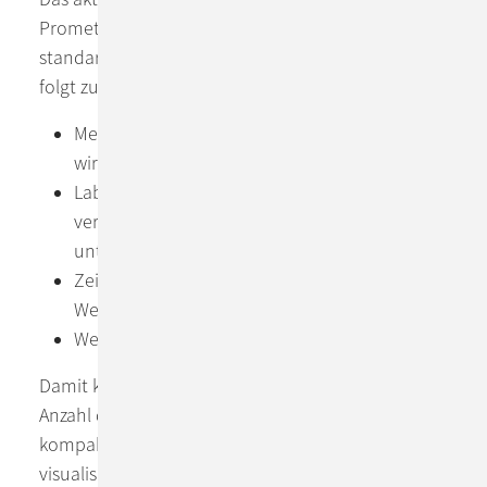
Prometheus eingeführt und über OpenMetrics
standardisiert. Metrikpunkte setzen sich dabei wie
folgt zusammen:
Metrikname: beschreibt, was repräsentiert
wird. Z.B. server_open_connection_count
Labels: anhand von Labeln kann man
verschieden vermessene Instanzen
unterscheiden. z.B. Instance=127.0.0.1:8080.
Zeitstempel: zu welchem Zeitpunkt war dieser
Wert aktuell?
Wert: der numerische Wert
Damit kann die Performance und ggf. auch die
Anzahl der Fehler oder spezieller Zustände
kompakt repräsentiert und z.B. in Grafana grafisch
visualisiert werden.