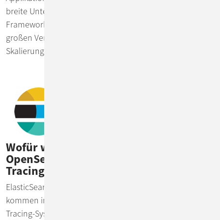
breite Unterstützung von Programmiersprachen und
Frameworks. Weitere Vorteile von Jaeger, neben der
großen Verbreitung, sind die einfache Installation und
Skalierung selbst bei großen Datenmengen.
Wofür werden Elasticsearch und
OpenSearch in Log-Aggregation- und
Tracing-Systemen eingesetzt?
ElasticSearch (und sein OpenSource-Fork OpenSearch)
kommen in einer Vielzahl unserer Log Aggregations und
Tracing-Systeme zum Einsatz. Die vielfältigen