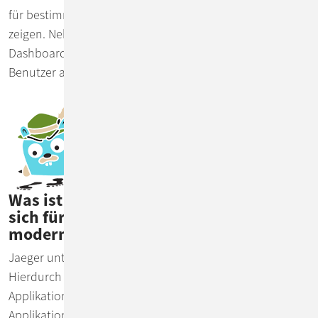
für bestimmte Metriken auch Logs zu diesen Metriken zu
zeigen. Neben einer großen Auswahl an vordefinierten
Dashboards mit verschiedenen Metriken kann der
Benutzer auch selbst Dashboards erstellen.
Was ist Jaeger und warum eignet es
sich für Distributed Tracing in
modernen Anwendungen?
Jaeger unterstützt den OpenTracing-Standard.
Hierdurch ist eine einfache Integration von
Applikationen in Jaeger möglich. Für selbst geschriebene
Applikationen gibt es, ähnlich wie bei Prometheus, eine