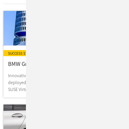
SUCCESS STORY
BMW Group: „State-of-the-art“ Edge Plattform
Innovative Infrastruktur für interne Projekte: BMW
deployed eine K8s-Lösung, die auf SUSE Rancher Prime &
SUSE Virtualization als HCI basiert.