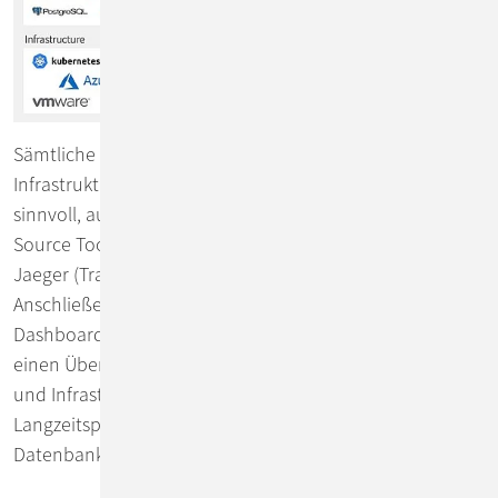
Sämtliche Applikationen und die darunter liegende
Infrastruktur produzieren Metriken, Logs und, wo
sinnvoll, auch Traces. Diese werden von bewährten Open
Source Tools wie Prometheus (Metriken), Loki (Logs) oder
Jaeger (Traces) gesammelt und aufbereitet.
Anschließend werden diese Daten zentral in Grafana-
Dashboards visualisiert. An dieser Stelle erhält der Nutzer
einen Überblick über für ihn freigegebene Applikationen
und Infrastruktur-Komponenten. Zur
Langzeitspeicherung der Daten können zusätzlich
Datenbanken wie InfluxDB zum Einsatz kommen.