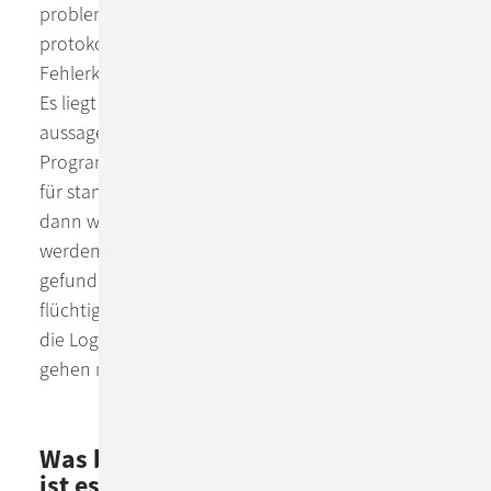
problematische und fehlerhafte Situationen zu
protokollieren, so dass bei Schwierigkeiten die
Fehlerkonstellation nachvollzogen werden kann.
Es liegt in der Verantwortung der Entwickler, wie
aussagekräftig diese sind. Es gibt für die meisten
Programmiersprachen Logging-Frameworks, die
für standardisierte Log-Formate sorgen. Dies ist
dann wichtig, wenn Logs zentral gesammelt
werden und nach bestimmten Kriterien wieder
gefunden werden sollen. Insbesondere in den
flüchtigen Containern ist es zwingend notwendig
die Logs zentral zu sammeln. Denn lokale Log-Files
gehen mit Restart des Containers verloren.
Was bedeutet Tracing und warum
ist es für Microservices und