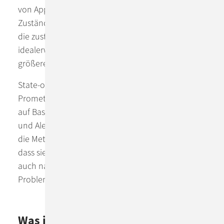
von Applikation und Infrastruktur. Bei fehlerhaften
Zuständen oder Performance-Engpässen werden
die zuständigen Betriebsteams benachrichtigt,
idealerweise bevor die Nutzer der Applikation
größere Probleme feststellen.
State-of-the-art Monitoring-Systeme wie
Prometheus sind metrikbasiert. Das heißt, dass sie
auf Basis der Metriken Problemzustände ermitteln
und Alerts auslösen. Darüber hinaus speichern sie
die Metriken über einen längeren Zeitraum, so
dass sie über Visualisierungstools wie Grafana
auch nachträglich noch zur Analyse von
Problemsituationen verwendet werden können.
Was ist Error Management und wie