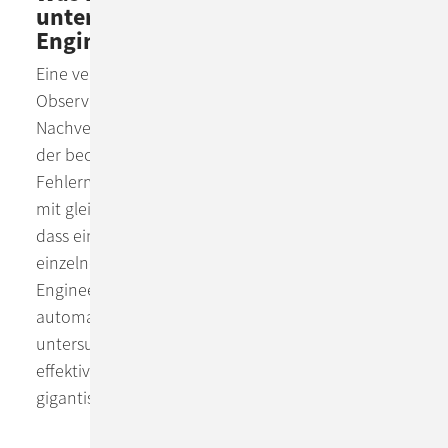
unterstützt es in SRE & Software-
Engineering?
Eine vergleichsweise junge Disziplin der
Observability, welche sich der strukturierten
Nachverfolgung auftretender Fehlermeldungen in
der beobachteten Software widmet. Auftretende
Fehlermeldungen, z.B. in Logs, werden registriert,
mit gleichartigen Fehlermeldungen korrelliert (so
dass ein 10.000 mal auftretender Fehler nur einen
einzelnen Eintrag erzeugt). SRE- und Software-
Engineers werden über neu auftretende Fehler
automatisch informiert, so dass sie diese gezielt
untersuchen und bereinigen können: wesentlich
effektiver als das manuelle Durchforsten von
gigantischen Anwendungslogs!