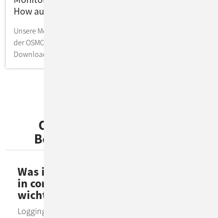
How auf Konferenzen
Unsere Monitoring-Experten sind regelmäßig Speaker auf
der OSMC, der FOSDEM usw. Hier ein Überblick &
Downloads.
Observability: Wichtige
Begriffe & Erläuterungen
Was ist Logging und warum ist es
in containerisierten Anwendungen
wichtig?
Logging wird genutzt, um spezielle Events oder