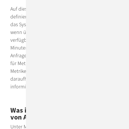
Auf diesen numerischen Werten können Regeln
definiert werden, welche eine Aussage liefern, ob
das System Grenzwerte überschritten hat – z.B.
wenn über 10 Minuten mehr als 90 % der
verfügbaren Connections belegt waren oder in 5
Minuten im Durchschnitt mehr als 2 % der
Anfragen zu Fehlern führten. Ein Monitoring Tool
für Metriken wie Prometheus speichert die
Metriken, prüft solche Bedingungen und kann
daraufhin die Verantwortlichen darüber
informieren.
Was ist state-of-the-art Monitoring
von Applikationen & Infrastruktur?
Unter Monitoring versteht man die Überwachung