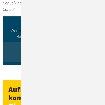
ConSol und Iliya Iliev, Senior DevOps Engineer, ebenfalls bei
ConSol
Wenn Sie "Video anzeigen" wählen, stimmen Sie
der
Datenschutzerklärung von Google
zu.
Video anzeigen
Aufbau einer
komplexen
Multi-Site-