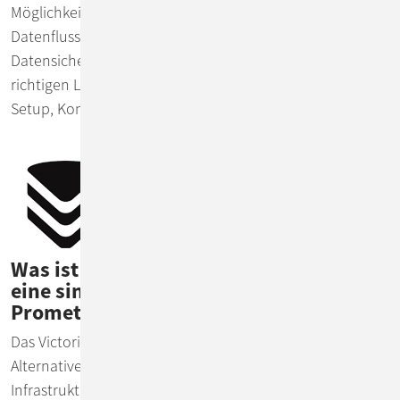
Möglichkeiten des Betriebs, der Steuerung des
Datenflusses, der Hochverfügbarkeit und der
Datensicherung machen es in vielen Umgebungen zur
richtigen Lösung. Wir unterstützen bei Systemplanung,
Setup, Konfiguration und Anbindung.
Was ist VictoriaMetrics und wann ist es
eine sinnvolle Alternative zu
Prometheus?
Das VictoriaMetrics-Framework ist eine effiziente
Alternative zu Prometheus für komplexere
Infrastrukturen, die sowohl kostenlos als auch als