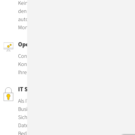
Keine Gaps zwischen Dev & Ops: SRE betrachtet
den IT-Betrieb als Software-Aufgabe. Durch
automatisierte Workflows, Metriken & visualisiertes
Monitoring machen wir Apps noch verlässlicher.
Open Source Monitoring
ConSol unterstützt Sie ganzheitlich: Von der
Konzeption und Implementierung bis zum Betrieb
Ihrer global verteilten Monitoring-Plattformen.
IT Security Beratung und Services
Als IT-Dienstleister ist IT Security für uns gelebter
Businessalltag. Ob 24/7-Monitoring,
Sicherheitscheck Ihrer Basismaßnahmen oder
Datenschutzkonzept – profitieren Sie ganz nach
Bedarf von unserer Expertise.