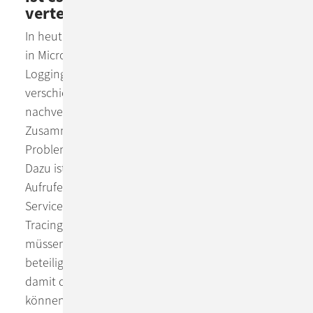
verteilte Systeme so relevant?
In heutigen verteilten Systemen und insbesondere
in Microservice-Architekturen reicht das einfache
Logging nicht mehr aus. Hier muss der Ablauf über
verschiedene Services oder Methoden hinweg
nachverfolgbar sein, da häufig gerade das
Zusammenspiel zwischen Microservices zu
Problemen oder Performance-Bottlenecks führt.
Dazu ist es erforderlich, dass neben den End-User-
Aufrufen noch zusätzliche Information über die
Service-Aufrufe weitergegeben und in speziellen
Tracing-Log-Events hinterlegt wird. Darüber hinaus
müssen diese Tracing-Logs auch für alle
beteiligten Services zentral gespeichert werden,
damit die Aufrufhierarchien dargestellt werden
können. Bei Verwendung von externen