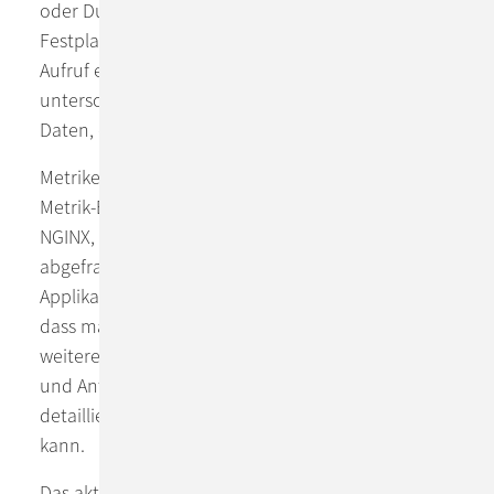
oder Durchsätzen (z.B. Schreibvolumen auf einer
Festplatte seit einem bestimmten Zeitpunkt,
Aufruf einer bestimmten Funktionalität). Sie
unterscheiden sich damit von Logs und Tracing-
Daten, die sich auf einzelne Events beziehen.
Metriken können über sogenannte Exporter oder
Metrik-Endpunkte zu Standardapplikationen (z.B.
NGINX, DBs oder Objekten in Kubernetes)
abgefragt werden. Die kundenspezifischen
Applikationen sollten so instrumentiert werden,
dass man damit die SLAs messen lassen und
weitere Information über die Nutzung (z.B. Anzahl
und Antwortzeiten von kritischen Aufrufen) für
detaillierte Performance-Betrachtungen gewinnen
kann.
Das aktuell verbreitete Metrikformat wurde von