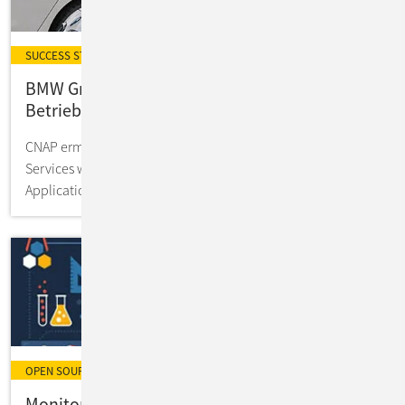
SUCCESS STORY
BMW Group: Effizienter Container-Plattform-
Betrieb
CNAP ermöglicht den Betrieb von Connected Mobility
Services wie "Connected Car" auf einer Cloud Native
Application Platform.
OPEN SOURCE MONITORING
Monitoring unterwegs: ConSol-Teccie-Know-