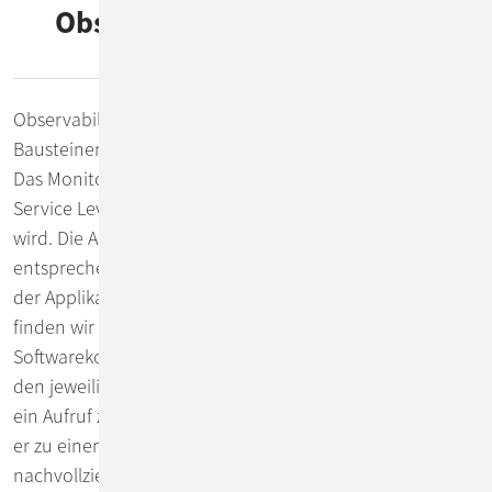
Observability – Auf der Jagd
nach „Mister X“
Observability setzt sich im Wesentlichen aus drei
Bausteinen zusammen: Monitoring, Logging und Tracing.
Das Monitoring gibt uns Auskunft, wenn ein definiertes
Service Level oder Qualitätskriterium unterschritten
wird. Die Anwendungsentwickler definieren hierfür
entsprechende Metriken, welche wiederum direkt aus
der Applikation heraus bereitgestellt werden. In den Logs
finden wir die Fehlermeldungen der einzelnen
Softwarekomponenten. Sie zeigen, an welcher Stelle in
den jeweiligen Services der Fehler auftritt. Den Weg, den
ein Aufruf zwischen den Services zurückgelegt hat, bevor
er zu einem Problem geführt hat, können wir im Tracing
nachvollziehen. All diese Informationen können wir