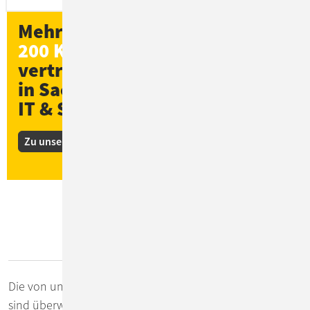
Mehr als
200 Kund*innen
vertrauen ConSol
in Sachen
IT & Software
Zu unseren Kunden-Stories
Observability Tools
Die von uns favorisierten Applikationen für Observability
sind überwiegend Open-Source-Lösungen. Gegenüber