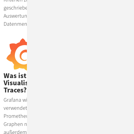
geschrieben werden. Durch starkes Parallelisieren von
Auswertungen können Abfragen selbst bei großen
Datenmengen schnell ausgeführt werden.
Was ist Grafana und wie hilft es bei der
Visualisierung von Metriken, Logs und
Traces?
Grafana wird für das Visualisieren von Metriken
verwendet. Es bietet eine sehr gute Integration von
Prometheus, Loki und Jaeger. Hiermit lassen sich in
Graphen neben Metriken auch Traces anzeigen. Es ist
außerdem möglich zu einzelnen Traces zu springen und