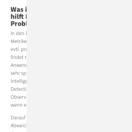
Was ist Anomaly Detection und wie
hilft KI bei der Erkennung von
Problemen in IT-Systemen?
In den Myriaden Einzelwerten von Applikations-
Metriken versteckt sich so mancher Hinweis auf
evtl. problematische Entwicklungen, aber wie
findet man diese Nadel im Heuhaufen? Das ist das
Anwendungsfeld der Anomaly Detection, eines
sehr spannenden Use Cases für Artificial
Intelligence (AI). Kurz gesagt lernt ein Anomaly
Detection System automatisiert, welche
Observability-Daten ein System von sich gibt,
wenn es "normal" funktioniert.
Darauf basierend ist es dann in der Lage,
Abweichungen von diesem normalen Betrieb (z.B.