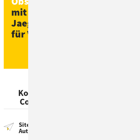
Observability-Plattform
mit VictoriaMetrics,
Jaeger und ElasticSearch
für Vodafone
Zur Kunden-Story
Komplexe Anforderungen -
ConSol als starker Partner
Site Reliability Engineering –
Automation first