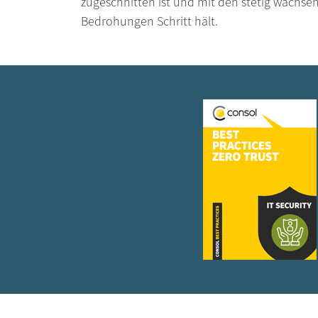
zugeschnitten ist und mit den stetig wachs
Bedrohungen Schritt hält.