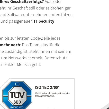
Ihres Geschäftserfolgs?
Aus- oder
Suche
eht Ihr Geschäft still oder es drohen gar
s- und Softwareunternehmen unterstützen
Impressum
IT Security
und passgenauen
Datenschutz
n bis zur letzten Code-Zeile jedes
Barrierefreihe
mehr noch
: Das Team, das für die
e zuständig ist, steht Ihnen mit seinem
Kontakt
s um Netzwerksicherheit, Datenschutz,
en Faktor Mensch geht.
Whistleblowi
Termin verei