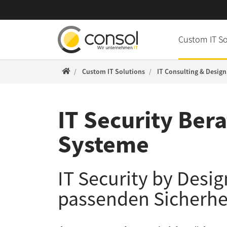
Direkt zur Hauptnavigation springen
Direkt zum Inhalt springen
Custom IT S
ConSol WWW
Custom IT Solutions
IT Consulting & Design
IT Security Ber
Systeme
IT Security by Desi
passenden Sicherhe