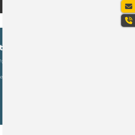
st
gen nach einem zukunftsfähigen IT-
es des Zero Trust Konzepts auf.