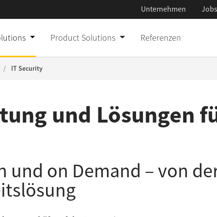
Unternehmen
Job
Custom IT Solut
IT Consulting & 
olutions
Product Solutions
Referenzen
Product Solutio
Build & Operate
IT Security
Referenzen
Innovate & Emp
atung und Lösungen für
Unternehmen
Jobs
Presse
gn und on Demand – von der
Aktuelles
itslösung
Newsletter