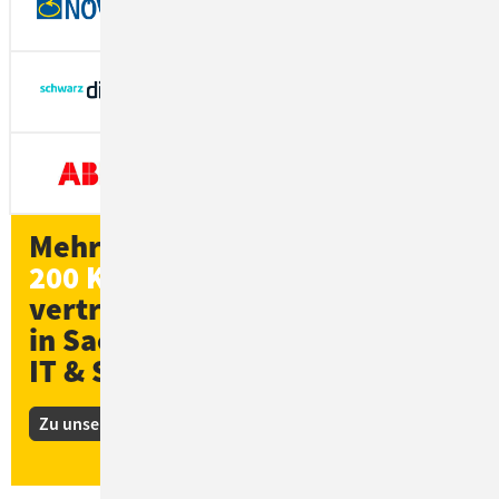
Mehr als
200 Kund*innen
vertrauen ConSol
in Sachen
IT & Software
Zu unseren Kunden-Stories