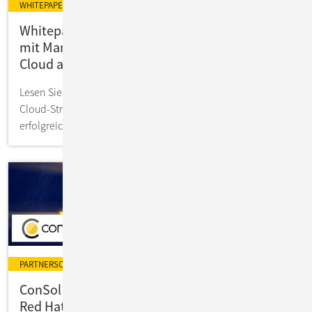
WHITEPAPER
Whitepaper: Souveräne Cloud in der Praxis -
mit Managed Red Hat OpenShift auf der IONOS
Cloud als Praxisbeispiel
Lesen Sie im Whitepaper, wie Unternehmen souveräne
Cloud-Strategien rechtlich, technisch und operativ
erfolgreich umsetzen können.
PARTNERSCHAFT
ConSol ist erster Managed Service Partner von
Red Hat OpenShift auf IONOS