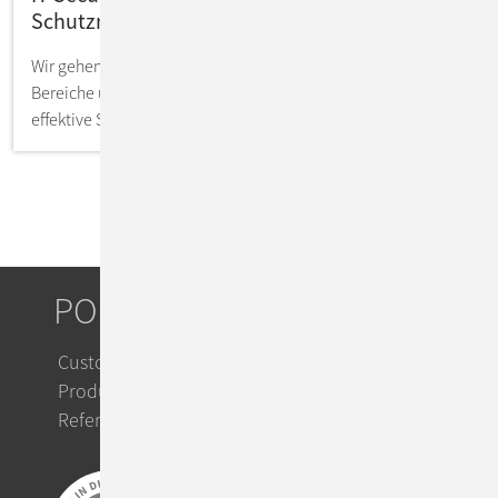
Schutzmaßnahmen
Wir gehen auf die Definition von IT Security, deren
Bereiche und Ziele sowie mögliche Gefahren und
effektive Schutzmaßnahmen ein.
PORTFOLIO
Custom IT Solutions
Product Solutions
Referenzen