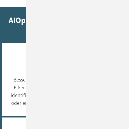
AIOps: IT-Infrastruktur proaktiv
verwalten
Qualitätssicherung
Bessere Qualität durch automatische Anomalie-
Erkennung. Abweichende Werte werden schnell
identifiziert. Das System gibt eine Warnung heraus
oder ergreift selbstständig Korrekturmaßnahmen.