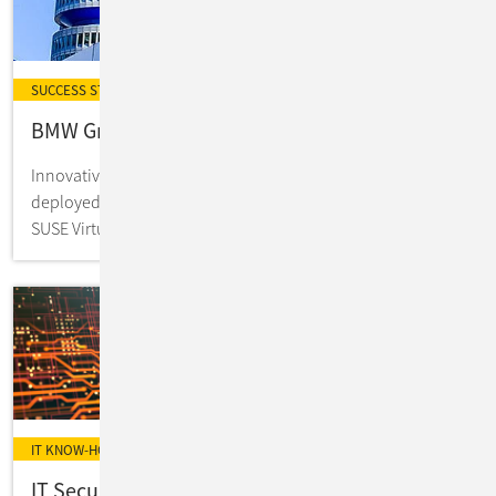
SUCCESS STORY
BMW Group: „State-of-the-art“ Edge Plattform
Innovative Infrastruktur für interne Projekte: BMW
deployed eine K8s-Lösung, die auf SUSE Rancher Prime &
SUSE Virtualization als HCI basiert.
IT KNOW-HOW
IT Security: Definition, Ziele, Gefahren &