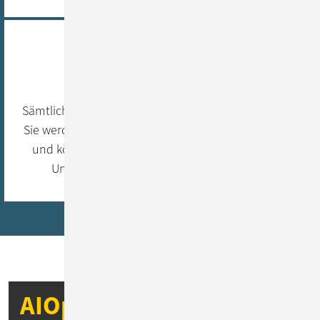
Überwachung rund um die Uhr
Sämtliche Aktivitäten werden in Echtzeit überwacht.
Sie werden bei Problemen frühzeitig benachrichtigt
und können Abhilfe schaffen, bevor Ausfälle Ihre
Unternehmensprozesse beeinträchtigen.
AIOps
Technologie