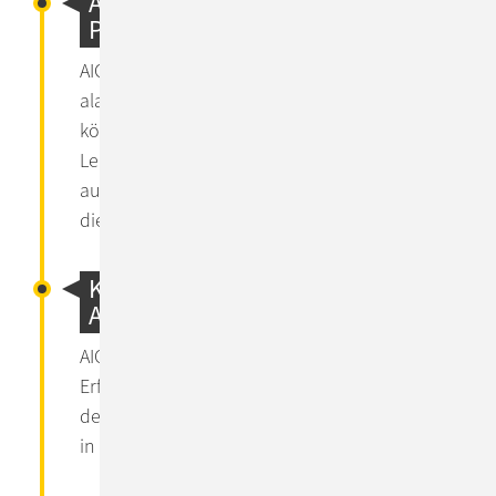
Automatisierung & Proaktive
Problemlösung
AIOps deckt Anomalien proaktiv auf und
alarmiert Ihre IT-Abteilung. Im Idealfall
können die Ergebnisse des maschinellen
Lernens verarbeitet werden, um
automatische Systemreaktionen auszulösen,
die Probleme in Echtzeit beheben.
Kontinuierliches Lernen durch
AI
AIOps-Tools lernen stetig dazu.
Erfahrungswerte aus der Vergangenheit und
der aktuellen Nutzung helfen, ähnliche Alerts
in der Zukunft besser zu bewältigen.