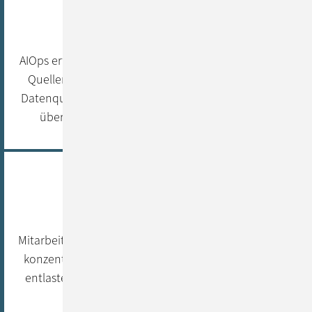
Ganzheitlicher Einblick
AIOps erfasst und korreliert Daten aus verschiedenen
Quellen automatisch. Die Zusammenführung von
Datenquellen ermöglicht eine Erkenntnisgewinnung
über den Gesamtzustand Ihrer IT-Umgebung.
Entlastung des Betriebsteams
Mitarbeitende können sich auf höherwertige Projekte
konzentrieren. Die automatisierte Ursachenanalyse
entlastet Ihr Team von manueller Fehlersuche. Das
spart Zeit und Kosten