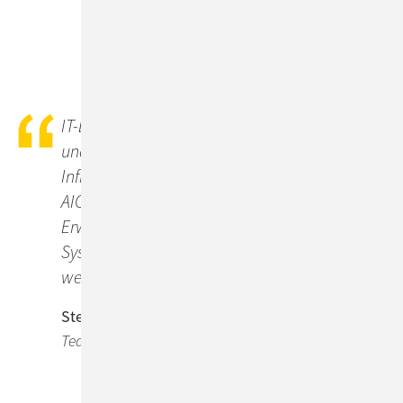
IT-Landschaften werden immer dynamischer
und komplexer. Gerne analysieren wir Ihre IT-
Infrastruktur und finden die passgenauen
AIOps-Tools für Sie, damit Sie den enormen
Erwartungen an einen unterbrechungsfreien
Systembetrieb auf effiziente Weise gerecht
werden können.
Stefan Fournier
Teamleiter IT-Operations