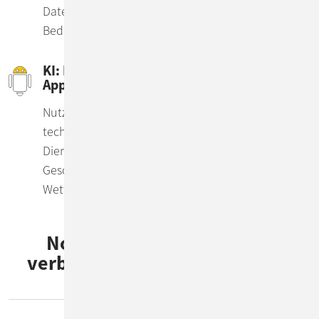
Datenschutzkonzept – profitieren Sie ganz nach
Bedarf von unserer Expertise.
KI: Maßgeschneiderte LLMs und Rag-
Applikationen
Nutzen Sie Generative Künstliche Intelligenz als
technologische Basis für innovative Produkte und
Dienstleistungen und automatisierte
Geschäftsprozesse und erzielen Sie dadurch
Wettbewerbsvorteile.
Noch Fragen rund um den
verbesserten IT-Betrieb mit AI
Ops?