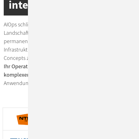
intelligent managen
AIOps schließt die Lücke zwischen einer dynamischen IT-
Landschaft und den Erwartungen, dass Systeme
permanent verfügbar sind. ConSol analysiert Ihre IT-
Infrastruktur und berät Sie anhand eines Proof of
Concepts zum Einsatz geeigneter AIOps-Tools.
So behält
Ihr Operations-Team die Kontrolle in immer
komplexeren IT-Umgebungen
und stellt die
Anwendungsleistung sicher.