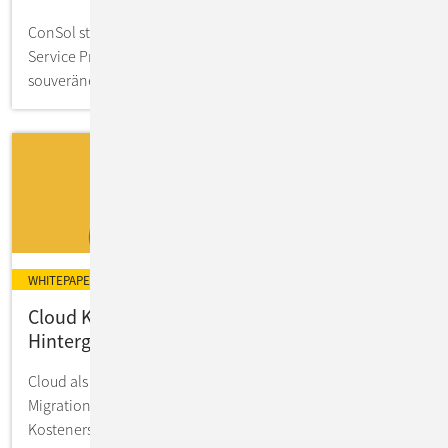
ConSol startet als erster offiziell validierter Managed
Service Provider für Red Hat OpenShift auf der
souveränen IONOS Public Cloud.
WHITEPAPER
Cloud Kostenanalyse: Experten-Tipps &
Hintergrundwissen zum Download
Cloud als Mode oder Kostenschoner - macht eine
Migration Sinn? So evaluieren Sie mögliche
Kostenersparnisse in Ihrer IT.