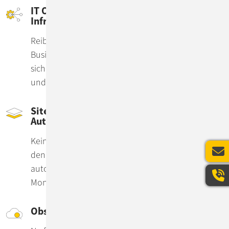
IT Operations: Applikations- &
Infrastruktur-Betrieb & 7x24-Support
Reibungslos betreibbare Software garantiert Ihnen
Business Continuity & Gelassenheit. Verlassen Sie
sich auf uns in heterogenen Umgebungen, 7x24
und mit deutschsprachigem Support.
Site Reliability Engineering –
Automation first
Keine Gaps zwischen Dev & Ops: SRE betrachtet
den IT-Betrieb als Software-Aufgabe. Durch
automatisierte Workflows, Metriken & visualisiertes
Monitoring machen wir Apps noch verlässlicher.
Observability – den Fehlern auf der Spur