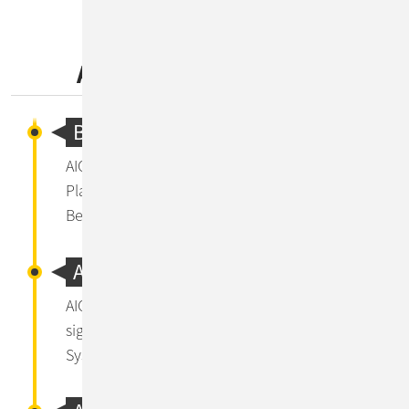
AIOps: Funktionsweise
Big Data
AIOps nutzt eine intelligente Big Data
Plattform, um in Silos isolierte IT-
Betriebsdaten an einem Ort zu aggregieren.
Analyse & Machine Learning
AIOps durchsucht alle Daten und identifiziert
signifikante Muster in Bezug auf
Systemleistung und Verfügbarkeitsprobleme.