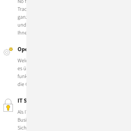
No fault by default: Monitoring, Logging und
Tracing sind die drei Bausteine, die die
ganzheitliche Beobachtbarkeit von IT-Systemen
und Applikationen ermöglichen. ConSol zeigt
Ihnen wie.
Operability – lang lebe die Software
Welche Eigenschaften benötigt ein System, damit
es über seine Lebensdauer hinweg bestens
funktioniert? Wir automatisieren Software so, dass
die Qualität durchgängig stimmt & steigt.
IT Security Beratung und Services
Als IT-Dienstleister ist IT Security für uns gelebter
Businessalltag. Ob 24/7-Monitoring,
Sicherheitscheck Ihrer Basismaßnahmen oder