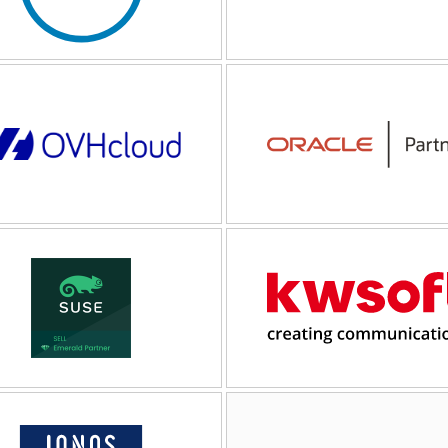
Veeam Software
ER DIRECT
SILVER PROPARTNER
ZUM PARTNER
ZUM PA
Oracle Deutschland GmbH
ER
ORACLE PRINCIPAL PARTNER
ZUM PARTNER
ZUM PA