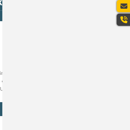
ke, Ihr Nutzen
Stark in Open Source
ir sind open-source erfahren und immer auf
der Suche nach Innovationen in offenen
Umgebungen. Davon profitieren auch Sie.