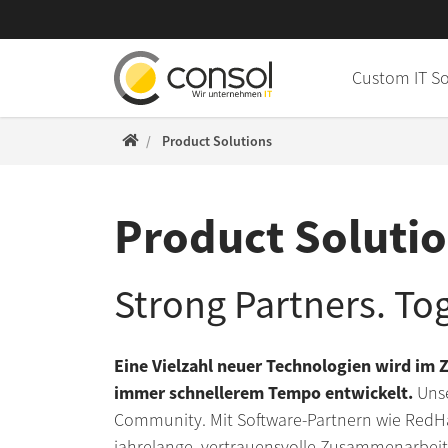
Direkt zur Hauptnavigation springen
Direkt zum Inhalt springen
Custom IT S
ConSol WWW
Product Solutions
Product Solutio
Strong Partners. Tog
Eine Vielzahl neuer Technologien wird im Z
immer schnellerem Tempo entwickelt.
Unse
Community. Mit Software-Partnern wie RedH
jahrelange, vertrauensvolle Zusammenarbei