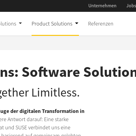
Unternehmen
Job
olutions
Product Solutions
Referenzen
ns: Software Solutio
ether Limitless.
uge der digitalen Transformation in
re Antwort darauf: Eine starke
at und SUSE verbindet uns eine
t basierend auf gemeinsam gelebten