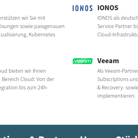
IONOS
rstützen wir Sie mit
IONOS als deutsc
 Lösungen sowie passgenauen
Service Partner 
tualisierung, Kubernetes
Cloud-Infrastrukt
Veeam
oud bieten wir Ihnen
Als Veeam-Partne
 Bereich Cloud: Von der
Subscriptions und
egration bis zum 24h-
& Recovery- sowi
implementieren.