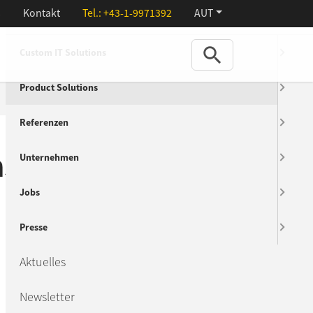
s
Kontakt
Tel.:
+43-1-9971392
AUT
Menu
Custom IT Solutions
Product Solutions
Referenzen
ns & Partner
Unternehmen
Jobs
Presse
Aktuelles
Newsletter