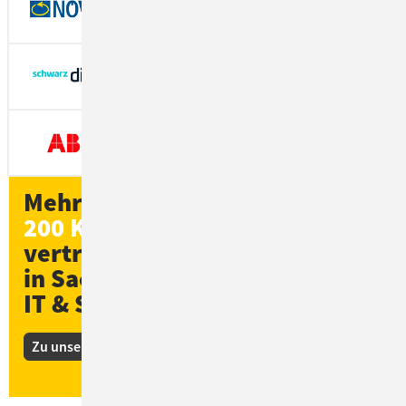
Mehr als
200 Kund*innen
vertrauen ConSol
in Sachen
IT & Software
Zu unseren Kunden-Stories