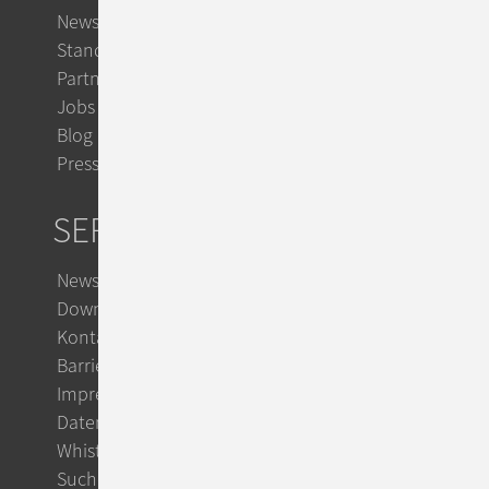
News & Events
Standorte
Partner
Jobs
Blog
Presse
SERVICE
Newsletter
Downloads
Kontakt
Barrierefreiheit
Impressum
Datenschutz
Whistleblowing
Suche