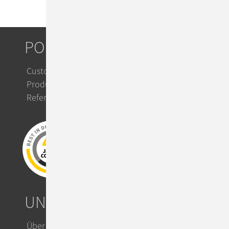
PORTFOLIO
Custom IT Solutions
Product Solutions
Referenzen
UNTERNEHMEN
Über ConSol