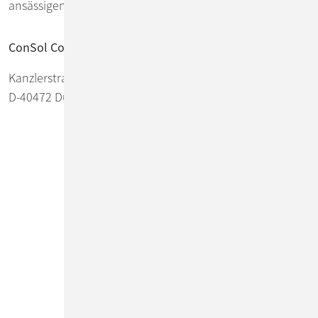
ansässigen ConSol CM-Kunden.
Suche
ConSol Consulting & Solutions Software GmbH
Impressum
Kanzlerstraße 8
Datenschutz
D-40472 Düsseldorf
Barrierefreiheit
Kontakt
Whistleblowing
Termin vereinbaren