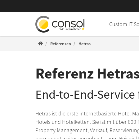
Direkt zur Hauptnavigation springen
Direkt zum Inhalt springen
Custom IT S
ConSol WWW
Referenzen
Hetras
Referenz Hetra
End-to-End-Service f
Hetras ist die erste internetbasierte Hotel-
Hotels und Hotelketten. Sie ist mit über 60
Property Management, Verkauf, Reservieru
permanent weiter ausgebaut – zum Beispiel f