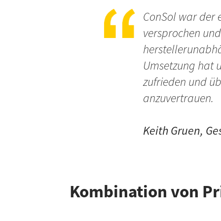
ConSol war der e
versprochen und 
herstellerunabhä
Umsetzung hat un
zufrieden und ü
anzuvertrauen.
Keith Gruen, Ge
Kombination von Pr