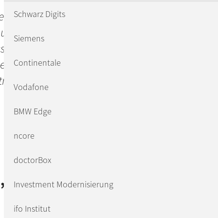
Schwarz Digits
ervice
 und
Siemens
ionalität in der
en sehr
Continentale
trieb
Vodafone
BMW Edge
ncore
doctorBox
m” Rechenzentrum in
Investment Modernisierung
ifo Institut