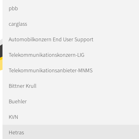
pbb
carglass
Automobilkonzern End User Support
it
Telekommunikationskonzern-LIG
Telekommunikationsanbieter-MNMS
ng
Bittner Krull
nbaren
Buehler
KVN
Hetras