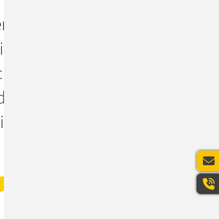
 in einer
ivbetrieb
 für eine
die
in eigener