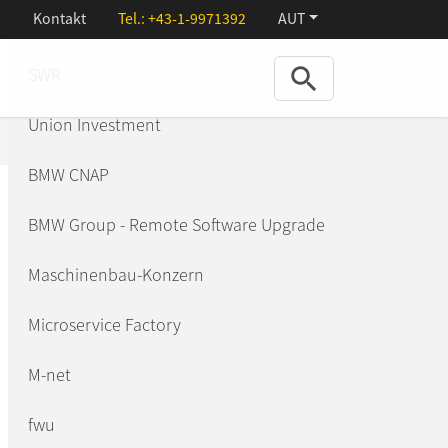
s
Kontakt
Tel.:
+43-1-9971392
AUT
Menu
Referenzen
SWR
ions
Union Investment
ns
BMW CNAP
BMW Group - Remote Software Upgrade
Maschinenbau-Konzern
Microservice Factory
M-net
fwu