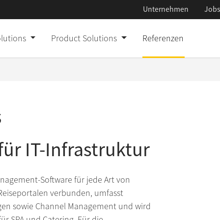
Unternehmen
Job
Custom IT Solut
olutions
Product Solutions
Referenzen
Product Solutio
Referenzen
s
Unternehmen
Jobs
ür IT-Infrastruktur
Presse
Management-Software für jede Art von
Aktuelles
0 Reiseportalen verbunden, umfasst
ngen sowie Channel Management und wird
Newsletter
ür SPA und Catering. Für die