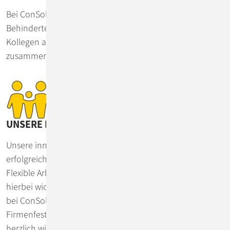
Bei ConSol wird Inklusion aktiv gelebt und geleistet.
Behinderte und nichtbehinderte Kolleginnen und
Kollegen arbeiten selbstverständlich und selbstbestimmt
zusammen.
UNSERE FAMILIENKULTUR
Unsere innovativen Arbeitsmodelle fördern eine
erfolgreiche Balance zwischen Beruf und Privatleben.
Flexible Arbeitszeiten und ein flexibler Arbeitsort sind
hierbei wichtige Voraussetzungen. Insgesamt herrscht
bei ConSol ein familienfreundliches Klima: Bei unseren
Firmenfesten sind auch die Partner*innen und Familien
herzlich willkommen.