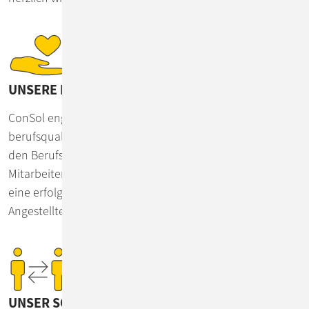
UNSERE FLÜCHTLINGSHILFE
ConSol engagiert sich in Netzwerken und
berufsqualifizierenden Programmen, um Geflüchteten
den Berufseinstieg zu erleichtern. Mehrere
Mitarbeiter*innen mit Migrationshintergrund haben über
eine erfolgreiche Ausbildung den Weg in ein festes
Angestelltenverhältnis gefunden.
UNSER SOZIALES UND GESELLSCHAFTLICHES