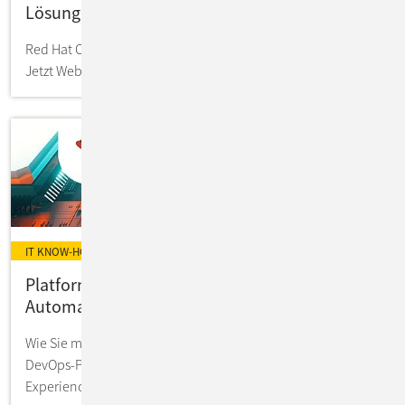
Lösungen
Red Hat OpenShift Virtualization und SUSE Virtualization:
Jetzt Webcast-Aufzeichnung ansehen!
IT KNOW-HOW
Platform Engineering mit Ansible als
Automatisierungs-Framework
Wie Sie mit moderner Plattformstrategie & Ansible Ihre
DevOps-Prozesse automatisieren und die Developer
Experience auf ein neues Level heben.