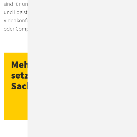
sind für uns selbstverständlich. Wir gestalten Mobilität
und Logistik umweltfreundlich, u.a. durch Telefon- und
Videokonferenzen, ÖPNV-Tickets für Mitarbeiter*innen
oder Company Bikes.
Mehr als
200 Kund*innen
setzen auf ConSol in
Sachen IT & Software
Zu unseren Kunden-Stories