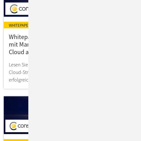
WHITEPAPER
Whitepaper: Souveräne Cloud in der Praxis -
mit Managed Red Hat OpenShift auf der IONOS
Cloud als Praxisbeispiel
Lesen Sie im Whitepaper, wie Unternehmen souveräne
Cloud-Strategien rechtlich, technisch und operativ
erfolgreich umsetzen können.