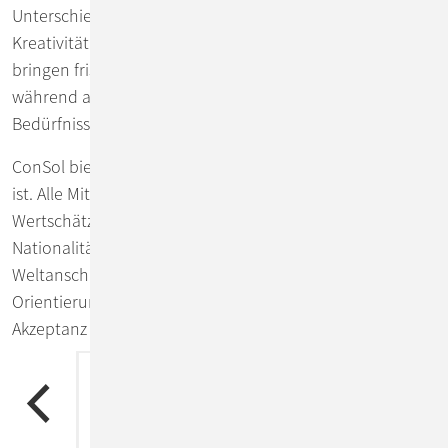
Unterschiedlichkeit ist der Schlüssel zu Flexibilität und
Kreativität im Unternehmen. Bunt gemischte Teams
bringen frische Ideen und innovative Lösungen hervor,
während auch die Anpassung an die vielfältigen
Bedürfnisse unserer Kunden gewährleistet wird.
ConSol bietet ein Arbeitsumfeld, das frei von Vorurteilen
ist. Alle Mitarbeiterinnen und Mitarbeiter erfahren
Wertschätzung - unabhängig von Geschlecht,
Nationalität, ethnischer Herkunft, Religion oder
Weltanschauung, Behinderung, Alter, sexueller
Orientierung und Identität. So schaffen wir ein Klima der
Akzeptanz und des gegenseitigen Vertrauens.