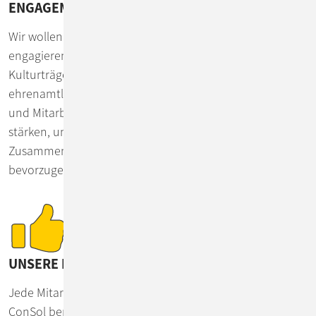
ENGAGEMENT
Wir wollen unseren Unternehmenserfolg teilen. So
engagieren wir uns für Kinder in Not oder lokale
Kulturträger und Vereine. Auch fördern wir
ehrenamtliches Engagement unserer Mitarbeiterinnen
und Mitarbeiter. Mit dem Ziel, unser lokales Umfeld zu
stärken, unterstützen wir Bildung in der Region durch
Zusammenarbeit mit Schulen und Hochschulen und
bevorzugen regionale Lieferant*innen.
UNSERE MITARBEITERFÜHRUNG
Jede Mitarbeiterin und jeder Mitarbeiter kann sich bei
ConSol beruflich und persönlich weiterentwickeln. Wir