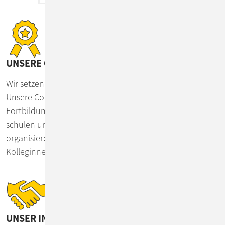
UNSERE QUALIFIZIERUNG
Wir setzen auf Wissenszuwachs statt Information Hiding.
Unsere ConSol Akademie ist eine virtuelle
Fortbildungsplattform, über die wir uns untereinander
schulen und die wir über Angebot und Nachfrage selbst
organisieren. Die Akademie steht auch unseren
Kolleginnen und Kollegen in Elternzeit offen.
UNSER INKLUSIONSPROGRAMM