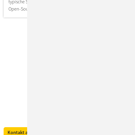
typische Szenarien aus? Wie lassen sich Container mit
Open-Source-Werkzeugen orchestrieren?
Ihr Ansprechpartner
ENGELBERT TOMES
Tel.:
+43-1-9971392
Kontakt aufnehmen