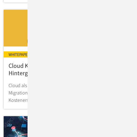
WHITEPAPER
Cloud Kostenanalyse: Experten-Tipps &
Hintergrundwissen zum Download
Cloud als Mode oder Kostenschoner - macht eine
Migration Sinn? So evaluieren Sie mögliche
Kostenersparnisse in Ihrer IT.