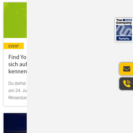
EVENT
Find Your IT Profession! ConSol präsentiert
sich auf der IKOM 2026 - lerne uns persönlich
kennen!
Du stehst kurz vor Deinem Karrierestart? Dann triff ConSol
am 24. Juni auf der IKOM der TUM! Du findest uns an
Messestand Nr. 3.