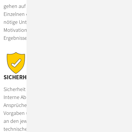
gehen auf individuelle Bedürfnisse des oder der
Einzelnen ein, legen gemeinsam Ziele fest und bieten die
nötige Unterstützung zu deren Erreichung. Hohe
Motivation in einem passenden Arbeitsumfeld optimiert
Ergebnisse und Zufriedenheit.
SICHERHEIT
Sicherheit hat bei ConSol einen sehr hohen Stellenwert.
Interne Abläufe und Infrastruktur genügen höchsten
Ansprüchen. Wir setzen nicht nur die gesetzlichen
Vorgaben um, sondern orientieren uns darüber hinaus
an den jeweiligen Best Practices auf Basis der aktuellen
technischen Möglichkeiten. Wir sind nach ISO 9001,