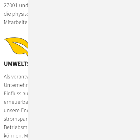
27001 und ISAE3402 zertifiziert. Zur Sicherheit zählt auch
die physische und psychische Gesundheit unserer
Mitarbeiter*innen.
UMWELTSCHUTZ, ENERGIE, RESSOURCEN
Als verantwortungsvolles mittelständisches
Unternehmen achten wir darauf, keinen negativen
Einfluss auf unsere Umwelt zu haben. Wir verwenden
erneuerbare Energien zur Stromversorgung, minimieren
unsere Energienutzung durch konsequenten Einsatz von
stromsparenden Komponenten und wählen unsere
Betriebsmittel so aus, dass sie lange genutzt werden
können. Mülltrennung und Recycling auf allen Ebenen