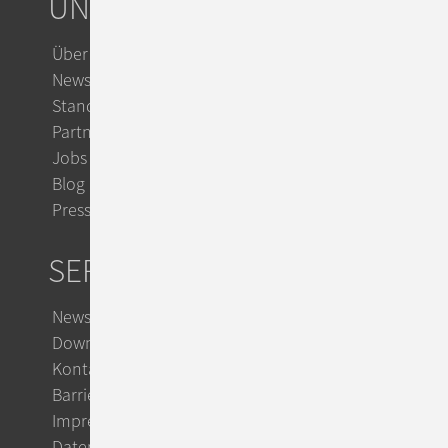
UNTERNEHMEN
Über ConSol
News & Events
Standorte
Partner
Jobs
Blog
Presse
SERVICE
Newsletter
Downloads
Kontakt
Barrierefreiheit
Impressum
Datenschutz