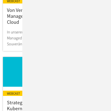
WEBCAST
Von Vendor Lock-In zu echter Freiheit:
Managed Red Hat OpenShift auf der IONOS
Cloud
In unserer Webcast-Aufzeichnung erfahren Sie, wie Sie mit
Managed Red Hat OpenShift auf der IONOS Cloud digitale
Souveränität erreichen.
WEBCAST
Strategische Alternativen zu VMware:
Kubernetes-basierte Virtualisierungs-