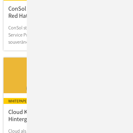
ConSol ist erster Managed Service Partner von
Red Hat OpenShift auf IONOS
ConSol startet als erster offiziell validierter Managed
Service Provider für Red Hat OpenShift auf der
souveränen IONOS Public Cloud.
WHITEPAPER
Cloud Kostenanalyse: Experten-Tipps &
Hintergrundwissen zum Download
Cloud als Mode oder Kostenschoner - macht eine