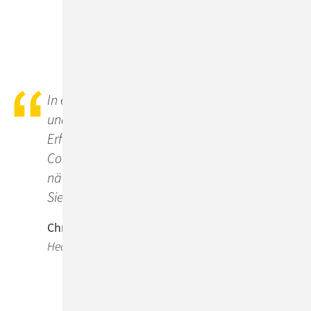
In einem hart umkämpften Markt sind schnelle
und innovative Lösungen der Schlüssel zum
Erfolg. Vertrauen Sie auf unsere erfahrenen
Consultants, um Ihre IT-Projekte auf das
nächste Level zu heben. Gemeinsam führen wir
Sie zu nachhaltigem Businesserfolg.
Christoph Ehlers
Head of Custom IT Solutions