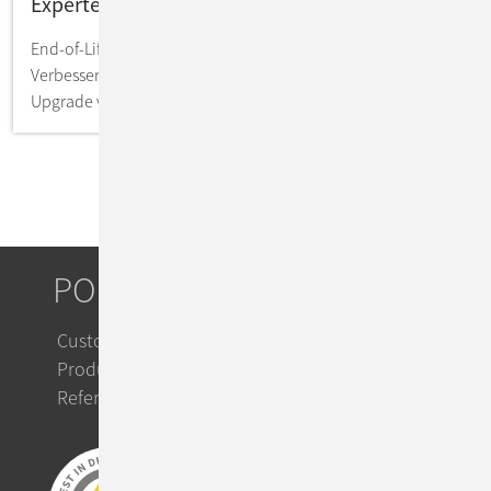
Expertenbegleitung
End-of-Life als Chance zur Transformation und
Verbesserung Ihrer Unternehmenssysteme: So gelingt das
Upgrade von RHEL 7 + 8 nahtlos.
PORTFOLIO
Custom IT Solutions
Product Solutions
Referenzen