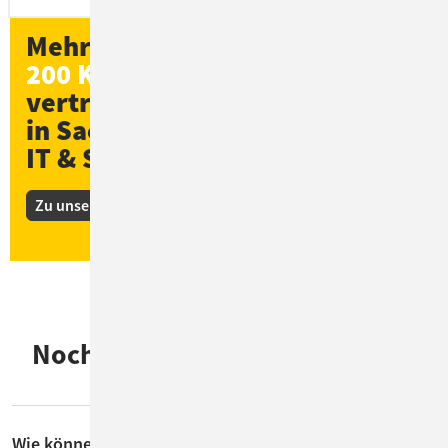
Mehr als
200 Kund*innen
vertrauen ConSol
in Sachen
IT & Software
Zu unseren Kunden-Stories
Noch Fragen zu IT Consulting &
Design?
Wie können wir Sie unterstützen?