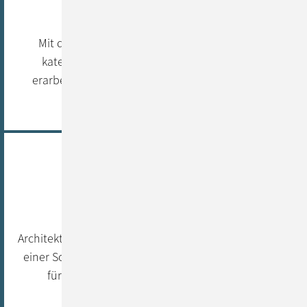
ATAM
Mit der Architecture Tradeoff Analysis Method
kategorisieren und priorisieren wir die zuvor
erarbeiteten Anforderungen & halten die für Sie
wichtigsten Qualitätsmerkmale fest.
Walking Skeleton
Ein vertikaler Durchstich über alle
Architekturschichten mit den wesentlichsten Anteilen
einer Software. Dieser Prototyp dient als Grundlage
für die weitere Vorgehensweise oder auch
Planänderungen.