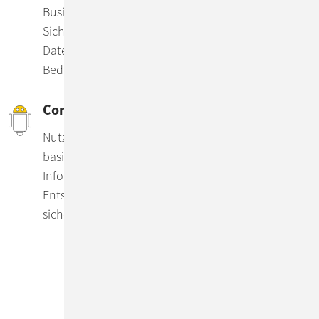
Businessalltag. Ob 24/7-Monitoring,
Sicherheitscheck Ihrer Basismaßnahmen oder
Datenschutzkonzept – profitieren Sie ganz nach
Bedarf von unserer Expertise.
ConSol RAG
Nutzen Sie Ihre Datenschätze mit Hilfe von KI-
basierten Applikationen – und bringen Sie die
Informationsbeschaffung, Datenverarbeitung und
Entscheidungsfindung in Ihrem Unternehmen
sicher auf die Überholspur.