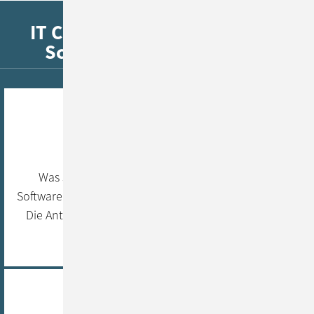
IT Consulting & Design - Erste
Schritte zu Ihrem Produkt
Requirements Workshop
Was sind die expliziten Anforderungen an Ihre
Software und welches Ziel wollen Sie damit verfolgen?
Die Antworten erarbeiten wir gemeinsam in einem
Team Workshop.