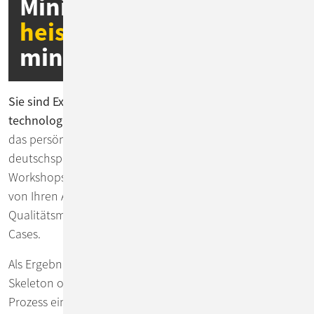
Minimum Viable
heisst auch
minimum Loveable
Sie sind Expert*innen in Ihrem Business, wir in der
technologischen Umsetzung Ihrer Needs
. Wichtig ist uns
das persönliche Kennenlernen – gerne vor Ort und
deutschsprachig. In Trainings oder Requirements
Workshops entwickeln wir ein gemeinsames Verständnis
von Ihren Anforderungen und den gewünschten
Qualitätsmerkmalen der Software am Beispiel realer Use
Cases.
Als Ergebnis dessen designen wir für Sie ein Walking
Skeleton oder ein MVP, bevor wir in den weiteren Build-
Prozess einsteigen.