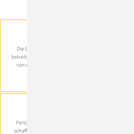
Build & Operate
Die beste Software ist nur so gut, wie sie auch
betreibbar ist. Entwicklung, Operations & Support,
von uns erhalten Sie alles aus einer Hand, auf
höchstem Niveau.
Innovate & Empower
Fertig gibt es bei uns nicht. Wir denken weiter,
schaffen Automatisierungsstandards und damit