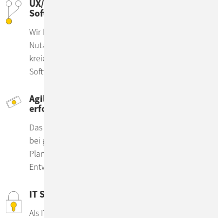
UX/UI: Nutzenzentrierte
Softwarelösungen
Wir helfen Ihnen, die Anforderungen Ihrer
Nutzendengruppe besser zu verstehen und
kreieren darauf aufbauend eine barrierefreie
Software, die intuitiv und funktional bedienbar ist.
Agiler Festpreis – Vertragsmodell für
erfolgreiche IT-Projekte
Das Modell garantiert ihnen Agilität in IT-Projekten
bei gleichzeitiger Budgetsicherheit. Auf
Planänderungen können wir im laufenden
Entwicklungsprozess jederzeit flexibel reagieren.
IT Security Beratung und Services
Als IT-Dienstleister ist IT Security für uns gelebter