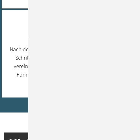
MVP – Minimum Viable Product
Nach dem Walking Skeleton ist das MVP der nächste
Schritt in der Evolution Ihrer Software. Das MVP
vereint Grundfunktionalitäten in der einfachsten
Form in sich, um zu prüfen, ob die Applikation
tatsächlich lohnend ist.