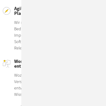
Agiles Projektmanagement – flexibel im
Plan
Wir managen Ihr IT-Projekt – von der
Bedarfsplanung und Entwicklung bis hin zur
Implementierung & konstanter Optimierung.
Software entwickeln wir flexibel in iterativen
Releasezyklen.
Workshops & Trainings – Ziele
entwickeln und umsetzen
Wozu Workshops? Um mit Ihnen ein gemeinsames
Verständnis von Ihren Business-Zielen zu
entwickeln. Und Ihnen als Enabler technologisches
Wissen vermitteln, um diese zu realisieren.