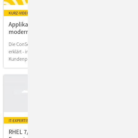
KURZ-VIDEO
Applikations-Landschaft effizient
modernisieren mit Microservices
Die ConSol Microservice Factory kompakt in 4 Minuten
erklärt - inklusive Infos aus erfolgreichen
Kundenprojekten.
IT-EXPERTISE
RHEL 7/8 auf RHEL 9: Migration mit