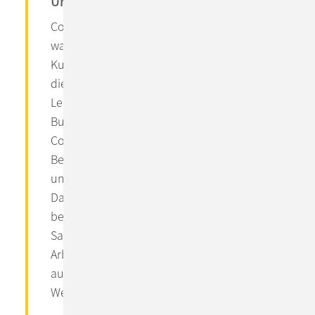
Unternehmenskultur
ConSol Austria unterstützt und berät eine
wachsende Zahl mittlerer und großer
Kunden wie Eblinger &amp; Partner, smartES,
die Doka Group oder Asfinag. Das
Leistungsspektrum umfasst die flexible
Business-Process-Management(BPM)-Lösung
ConSol CM genauso wie hochwertige IT-
Beratung, Software-Entwicklung, Monitoring
und die Umsetzung komplexer IT-Projekte.
Das Service-Siegel „Leitbetrieb Österreich“
bescheinigt ConSol seine Vorreiterrolle in
Sachen Kundenservice. Und auch als
Arbeitgeber ist das Unternehmen
ausgezeichnet – etwa im Rahmen des
Wettbewerbs „Best Workplaces in Europe“.