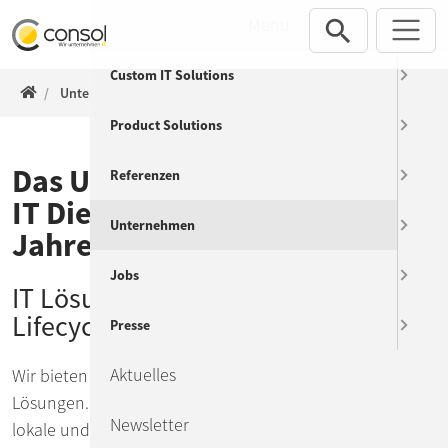
Direkt zur Hauptnavigation springen
Direkt zum Inhalt springen
Menu
Custom IT Solutions
ConSol WWW
Unternehmen
Product Solutions
Das Unternehmen ConSol: Ihr
Referenzen
IT Dienstleister seit über 40
Unternehmen
Jahren
Jobs
IT Lösungen im gesamten Software-
Lifecycle
Presse
Aktuelles
Wir bieten exzellente, qualitativ hochwertige IT-
Lösungen. Seit mehr als 40 Jahren unterstützt ConSol
Newsletter
lokale und internationale Unternehmen mit