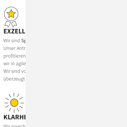
EXZELLENZ:
Wir sind
Spezialisten, Umsetzer und Innovationstreiber
.
Unser Antrieb ist die Leidenschaft für IT. Davon
profitieren unsere Kunden und das gesamte Team, weil
wir in agilem Austausch stehen und unser Wissen teilen.
Wir sind von der exzellenten Qualität unserer Lösungen
überzeugt und begeistern damit Kunden und Partner.
KLARHEIT:
Wir sprechen Dinge offen und ehrlich an, auch wenn es