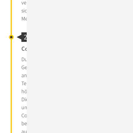
verbinden wir moderne Technologien mit
sicherem Betrieb und nachhaltigem
Mehrwert.
2016 - 2024
ConSol – future ready, future safe.
Durch die Digitalisierung sämtlicher
Geschäftsbereiche steigen die Anforderungen
an die Leistungsfähigkeit von IT &
Technologie. Gleichzeitig haben Kunden
höhere Erwartungen: Produkte und
Dienstleistungen müssen schnell, unbegrenzt
und customized zur Verfügung stehen.
ConSol ist für die Anforderungen der Zukunft
bestens aufgestellt: Wir setzen konsequent
auf Agilität, DevOps und individuelles