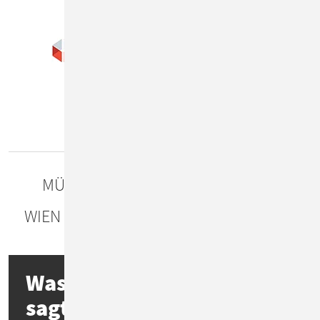
Unsere Standorte
MÜNCHEN
DÜSSELDORF
WIEN ÖSTERREICH
KRAKAU POLEN
Was die
Presse
über uns
sagt!