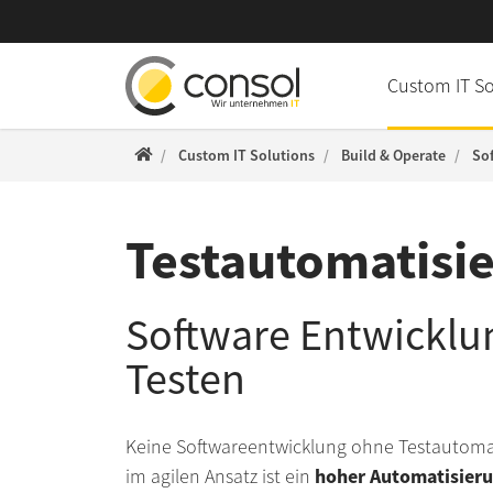
Direkt zur Hauptnavigation springen
Direkt zum Inhalt springen
Custom IT S
ConSol WWW
Custom IT Solutions
Build & Operate
So
Testautomatisie
Software­ Entwicklu
Testen
Keine Softwareentwicklung ohne Testautomat
hoher Automatisier
im agilen Ansatz ist ein