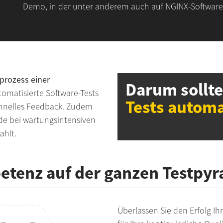
Demo, in der unter anderem auch auf NGINX-Software 
prozess einer
Darum sollte
tomatisierte Software-Tests
Tests automa
schnelles Feedback. Zudem
ade bei wartungsintensiven
ahlt.
tenz auf der ganzen Testpy
Überlassen Sie den Erfolg Ih