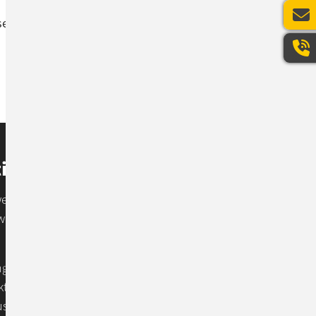
Alexander Hauswald
e Architect bei M-net
ion to IT Automation
erden, desto mehr zeigt sich: IT-Automation
wie Zuverlässigkeit & Kosteneffizienz
ngineering bei ConSol Düsseldorf, beleuchtet
t, ebenso wie ihre Benefits, ihr
 zeigt er Automation action mit einer Live-