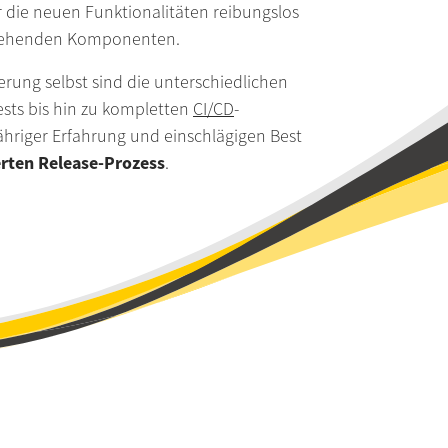
ur die neuen Funktionalitäten reibungslos
Suche
estehenden Komponenten.
Impressum
erung selbst sind die unterschiedlichen
sts bis hin zu kompletten
CI/CD
-
Datenschutz
hriger Erfahrung und einschlägigen Best
rten Release-Prozess
.
Barrierefreihe
Kontakt
Whistleblowi
Termin verei