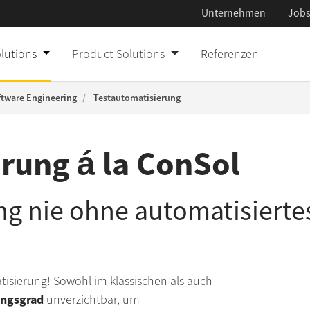
Unternehmen
Job
Custom IT Solut
IT Consulting & 
Software Engine
olutions
Product Solutions
Referenzen
Product Solutio
Build & Operate
Platform Engine
ftware Engineering
Testautomatisierung
Referenzen
Innovate & Emp
Cloud Solutions
rung á la ConSol
Unternehmen
IT Operations
Jobs
ng nie ohne automatisierte
Presse
Aktuelles
isierung! Sowohl im klassischen als auch
Newsletter
ungsgrad
unverzichtbar, um