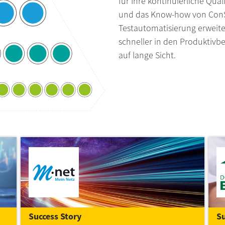
für Ihre kontinuierliche Qual
und das Know-how von ConS
Testautomatisierung erweiter
schneller in den Produktivbe
auf lange Sicht.
Success Story
Su