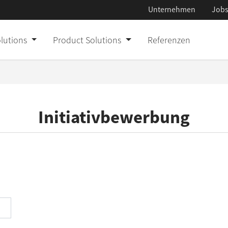
Unternehmen
Job
Custom IT Solut
olutions
Product Solutions
Referenzen
Product Solutio
Referenzen
Initiativbewerbung
Unternehmen
Jobs
Presse
Aktuelles
Newsletter