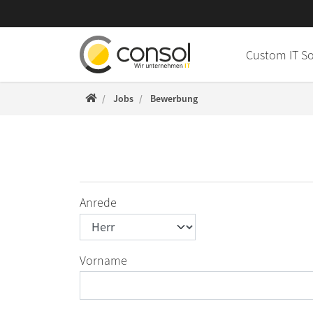
Direkt zur Hauptnavigation springen
Direkt zum Inhalt springen
Custom IT S
ConSol WWW
Jobs
Bewerbung
Anrede
Vorname