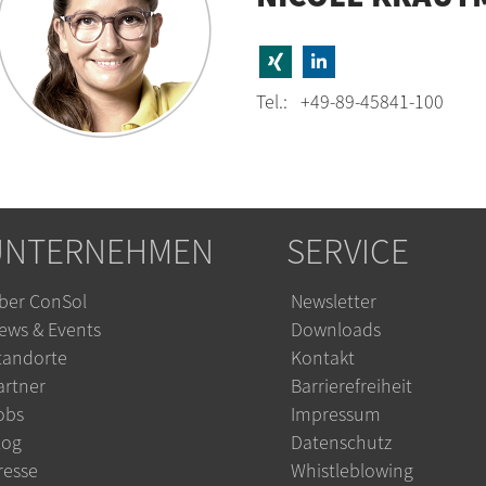
Tel.:
+49-89-45841-100
UNTERNEHMEN
SERVICE
ber ConSol
Newsletter
ews & Events
Downloads
tandorte
Kontakt
artner
Barrierefreiheit
obs
Impressum
log
Datenschutz
resse
Whistleblowing