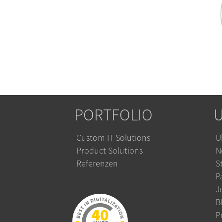
PORTFOLIO
Custom IT Solutions
Ü
Product Solutions
N
Referenzen
S
P
J
B
P