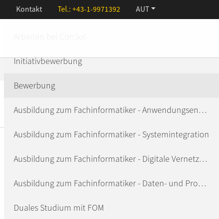
s
Kontakt
Tel.:
+43-1-9971392
AUT
Menu
Jobs
Arbeiten bei ConSol
ions
Initiativbewerbung
ns
Bewerbung
Ausbildung zum Fachinformatiker - Anwendungsentwicklung
Ausbildung zum Fachinformatiker - Systemintegration
Ausbildung zum Fachinformatiker - Digitale Vernetzung
Ausbildung zum Fachinformatiker - Daten- und Prozessanalyse
Duales Studium mit FOM