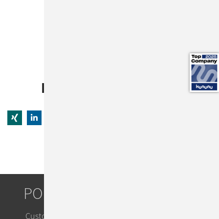
Deine Ansprechpartnerin
NICOLE KRAUTMANN
Tel.:
+49-89-45841-100
PORTFOLIO
Custom IT Solutions