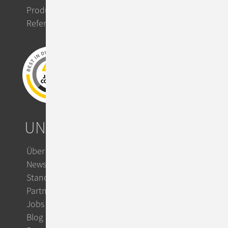
Product Solutions
Referenzen
UNTERNEHMEN
Über ConSol
News & Events
Standorte
Partner
Jobs
Blog