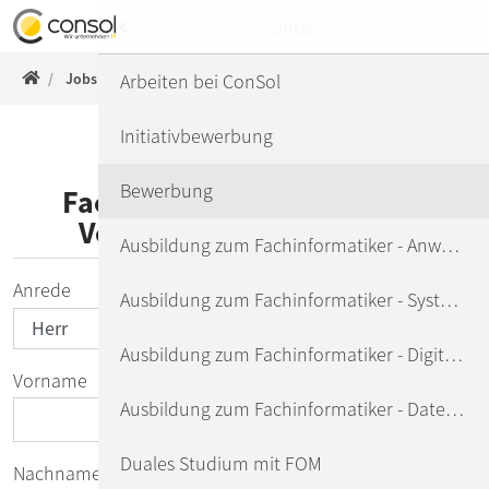
Direkt zur Hauptnavigation springen
Direkt zum Inhalt springen
Menu
Jobs
ConSol WWW
Jobs
Bewerbung
Arbeiten bei ConSol
Custom IT Solutions
Initiativbewerbung
Product Solutions
Ausbildung zum
Bewerbung
Referenzen
Fachinformatiker - Digitale
Vernetzung (all genders)
Ausbildung zum Fachinformatiker - Anwendungsentwicklung
Unternehmen
Anrede
Ausbildung zum Fachinformatiker - Systemintegration
Jobs
Ausbildung zum Fachinformatiker - Digitale Vernetzung
Presse
Vorname
Aktuelles
Ausbildung zum Fachinformatiker - Daten- und Prozessanalyse
Newsletter
Duales Studium mit FOM
Nachname
*